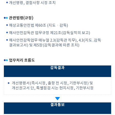
개선명령, 결함사항 시정 조치
관련법령(규정)
해상교통안전법 제60조
(지도ㆍ감독)
해사안전감독관 업무규정 제21조(감독실적의 보고)
해사안전감독업무 매뉴얼 2.3(감독관 직무), 4.3(지도․감독
결과보고서) 및 제5장(감독결과에 따른 조치)
업무처리 흐름도
감독결과
개선명령서(즉시시정, 출항 전 시정, 기한부시정) 및
개선권고서 단, 특별점검 시는 현지시정, 기한부시정
결과통보