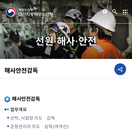
선원·해사·안전
해사안전감독
해사안전감독
업무개요
선박, 사업장 지도ㆍ감독
운항관리자 지도ㆍ감독(여객선)